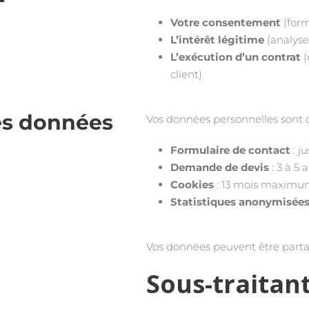
Votre consentement
(form
L’intérêt légitime
(analyse
L’exécution d’un contrat
(
client)
es données
Vos données personnelles sont 
Formulaire de contact
: j
Demande de devis
: 3 à 5 
Cookies
: 13 mois maxim
Statistiques anonymisée
Vos données peuvent être parta
Sous-traitan