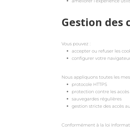
améliorer l’expérience utili
Gestion des 
Vous pouvez :
accepter ou refuser les coo
configurer votre navigateur
Nous appliquons toutes les mesu
protocole HTTPS
protection contre les accès
sauvegardes régulières
gestion stricte des accès 
Conformément à la loi Informati