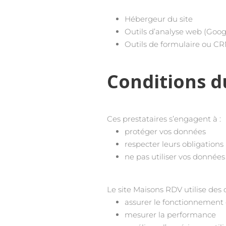
Hébergeur du site
Outils d’analyse web (Goog
Outils de formulaire ou CRM
Conditions d
Ces prestataires s’engagent à :
protéger vos données
respecter leurs obligations
ne pas utiliser vos données 
Le site Maisons RDV utilise des 
assurer le fonctionnement 
mesurer la performance