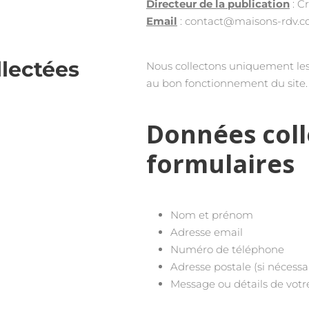
Directeur de la publication
: C
Email
: contact@maisons-rdv.
llectées
Nous collectons uniquement les
au bon fonctionnement du site.
Données coll
formulaires
Nom et prénom
Adresse email
Numéro de téléphone
Adresse postale (si nécessa
Message ou détails de vo