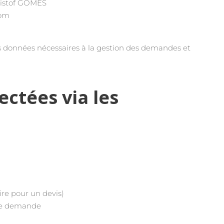
ristof GOMES
com
 données nécessaires à la gestion des demandes et
ectées via les
ire pour un devis)
tre demande