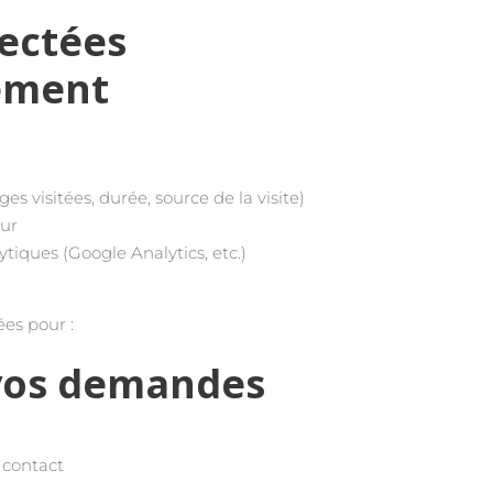
ectées
ement
s visitées, durée, source de la visite)
eur
tiques (Google Analytics, etc.)
ées pour :
vos demandes
 contact