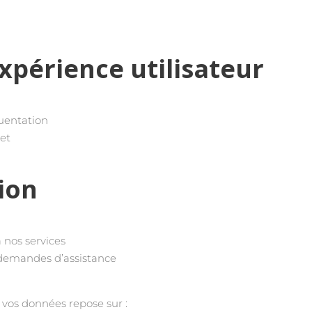
xpérience utilisateur
quentation
net
ion
à nos services
demandes d’assistance
 vos données repose sur :