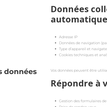
Données coll
automatiqu
Adresse IP
Données de navigation (page
Type d’appareil et navigat
Cookies techniques et analy
des données
Vos données peuvent être utilis
Répondre à 
Gestion des formulaires de
Prise de rendez-vous