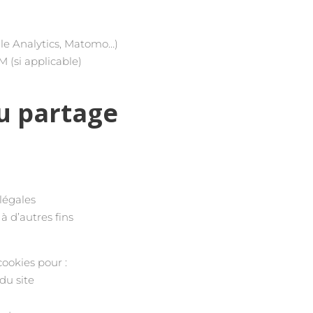
le Analytics, Matomo…)
 (si applicable)
u partage
 légales
à d’autres fins
cookies pour :
du site