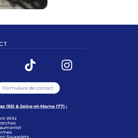
CT
Formulaire de contact
ise (95) & Seine-et-Marne (77) :
int-Witz
zarches
aumontel
armes
int-Soupplets