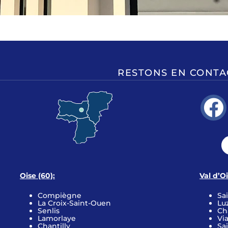
RESTONS EN CONTA
Oise (60):
Val d’O
Compiègne
Sa
La Croix-Saint-Ouen
Lu
Senlis
Ch
Lamorlaye
Vi
Chantilly
Sa