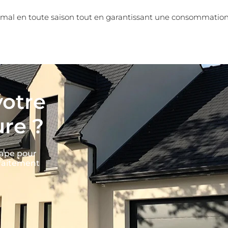
timal en toute saison tout en garantissant une consommation
votre
re ?
ape pour
rfaitement