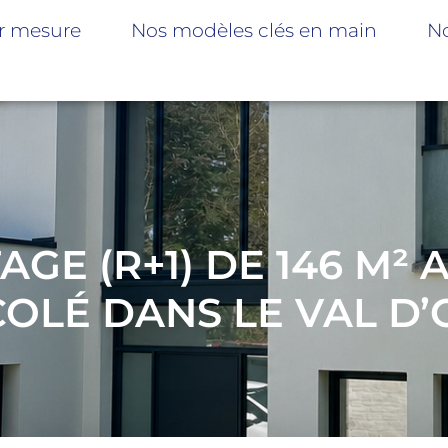
r mesure
Nos modèles clés en main
No
AGE (R+1) DE 146 M²
OLÉ DANS LE VAL D’