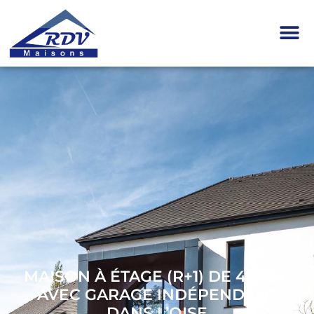
MAISON À ÉTAGE (R+1) DE 428 M²
AVEC GARAGE INDÉPENDANT
DANS L’OISE