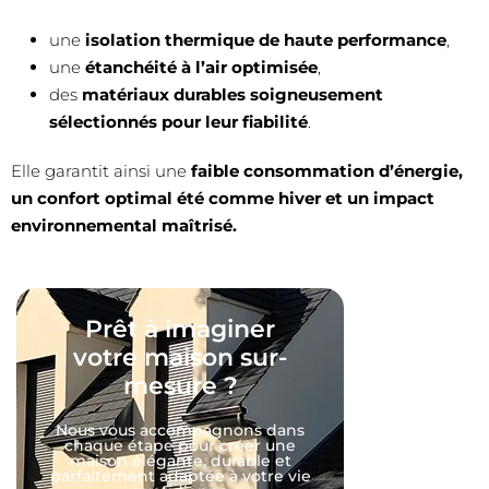
une
isolation thermique de haute performance
,
une
étanchéité à l’air optimisée
,
des
matériaux durables soigneusement
sélectionnés pour leur fiabilité
.
Elle garantit ainsi une
faible consommation d’énergie,
un confort optimal été comme hiver et un impact
environnemental maîtrisé.
Prêt à imaginer
votre maison sur-
mesure ?
Nous vous accompagnons dans
chaque étape pour créer une
maison élégante, durable et
parfaitement adaptée à votre vie