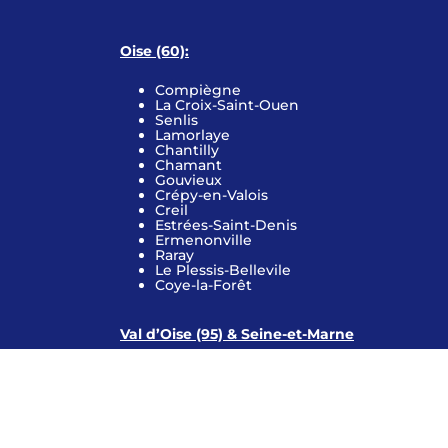
Oise (60):
Compiègne
La Croix-Saint-Ouen
Senlis
Lamorlaye
Chantilly
Chamant
Gouvieux
Crépy-en-Valois
Creil
Estrées-Saint-Denis
Ermenonville
Raray
Le Plessis-Bellevile
Coye-la-Forêt
Val d’Oise (95) & Seine-et-Marne
(77) :
Saint-Witz
Luzarches
Chaumontel
Viarmes