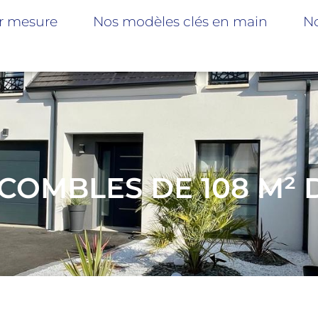
r mesure
Nos modèles clés en main
No
COMBLES DE 108 M² D