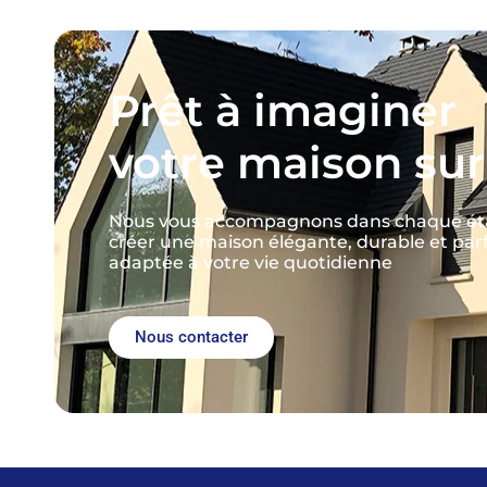
Prêt à imaginer
votre maison su
Nous vous accompagnons dans chaque ét
créer une maison élégante, durable et pa
adaptée à votre vie quotidienne
Nous contacter