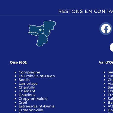
RESTONS EN CONTA
Oise (60):
Val d’O
Compiègne
Sa
La Croix-Saint-Ouen
Lu
Senlis
Ch
Lamorlaye
Vi
Chantilly
Sa
Chamant
Éza
Gouvieux
Fr
Crépy-en-Valois
Sa
Creil
Ba
Estrées-Saint-Denis
Att
Ermenonville
Bo