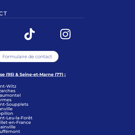
CT
Formulaire de contact
ise (95) & Seine-et-Marne (77) :
int-Witz
zarches
aumontel
armes
int-Soupplets
nville
épillon
int-Leu-la-Forêt
illet-en-France
ainville
uffémont