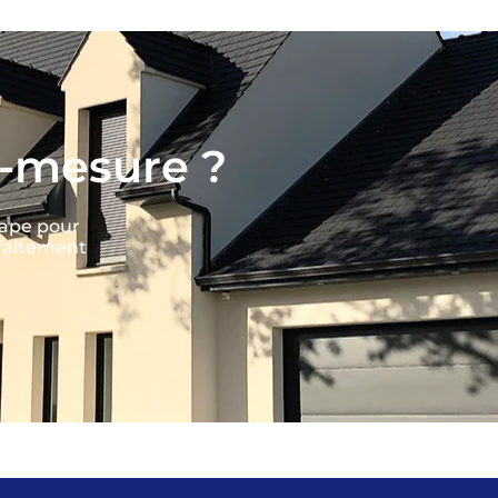
r-mesure ?
ape pour
rfaitement