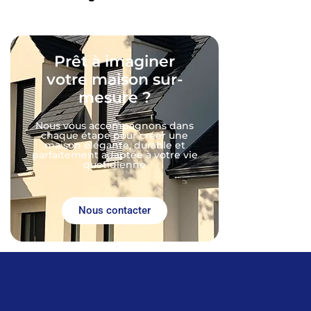
Prêt à imaginer
votre maison sur-
mesure ?
Nous vous accompagnons dans
chaque étape pour créer une
maison élégante, durable et
parfaitement adaptée à votre vie
quotidienne
Nous contacter