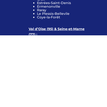
Estrées-Saint-Denis
Ermenonville
Raray
Le Plessis-Bellevile
Coye-la-Forêt
Val d’Oise (95) & Seine-et-Marne
(77) :
Saint-Witz
Luzarches
Chaumontel
Viarmes
Saint-Soupplets
Ézanville
Frépillon
Saint-Leu-la-Forêt
Baillet-en-France
Attainville
Bouffémont
Seugy
Le Mesnil-Amelot
Mauregard
Dammartin-en-Goële
Othis
Vémars